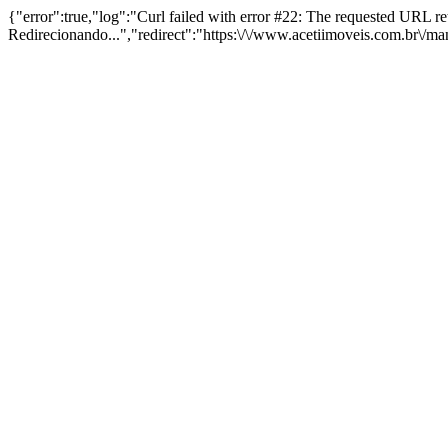
{"error":true,"log":"Curl failed with error #22: The requested URL 
Redirecionando...","redirect":"https:\/\/www.acetiimoveis.com.br\/m