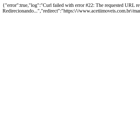
{"error":true,"log":"Curl failed with error #22: The requested URL 
Redirecionando...","redirect":"https:\/\/www.acetiimoveis.com.br\/m