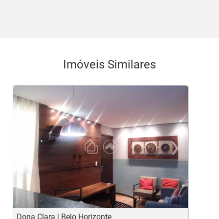
Imóveis Similares
‹
›
Previous
Ne
Dona Clara | Belo Horizonte
G