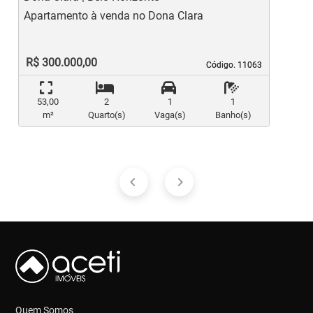
Apartamento à venda no Dona Clara
A
R$ 300.000,00
Código. 11063
Código. 11063
53,00
2
1
1
m²
Quarto(s)
Vaga(s)
Banho(s)
Quem Somos