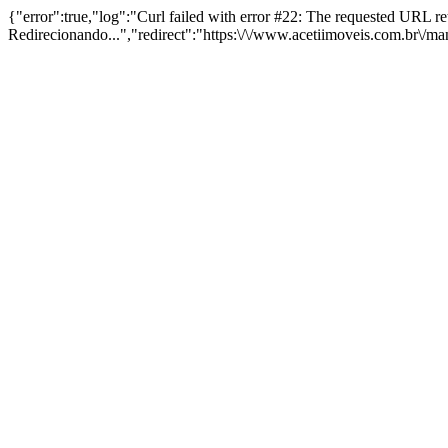
{"error":true,"log":"Curl failed with error #22: The requested URL 
Redirecionando...","redirect":"https:\/\/www.acetiimoveis.com.br\/m