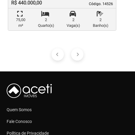
R$ 440.000,00
Código. 14526
Código. 14526
75,00
2
2
2
m²
Quarto(s)
Vaga(s)
Banho(s)
Quem Somos
Fale Conosco
Política de Privacidade