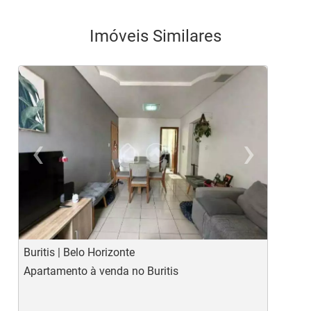
Imóveis Similares
‹
›
Previous
Ne
Buritis | Belo Horizonte
E
Apartamento à venda no Buritis
A