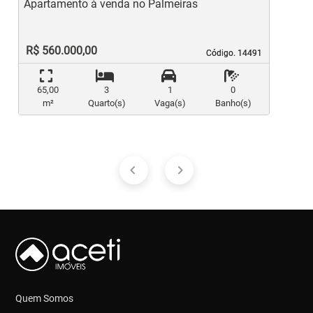
Apartamento à venda no Palmeiras
A
R$ 560.000,00
Código. 14491
Código. 14491
65,00
3
1
0
m²
Quarto(s)
Vaga(s)
Banho(s)
Quem Somos