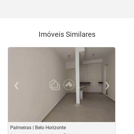
Imóveis Similares
‹
›
Previous
Ne
Palmeiras | Belo Horizonte
P