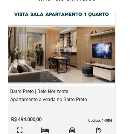
‹
›
Previous
Ne
Barro Preto | Belo Horizonte
B
Apartamento à venda no Barro Preto
A
R$ 494.000,00
Código. 14084
Código. 14084