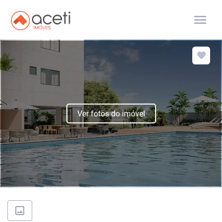
menu
Ver fotos do imóvel