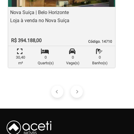
Nova Suíça | Belo Horizonte
N
Loja à venda no Nova Suíça
A
R$ 394.188,00
Código. 14710
Código. 14710
30,40
0
0
0
m²
Quarto(s)
Vaga(s)
Banho(s)