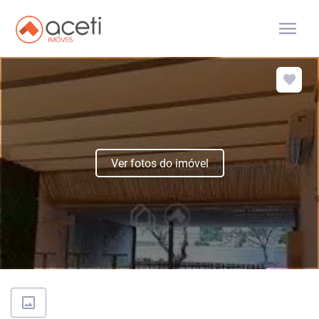
menu
Ver fotos do imóvel