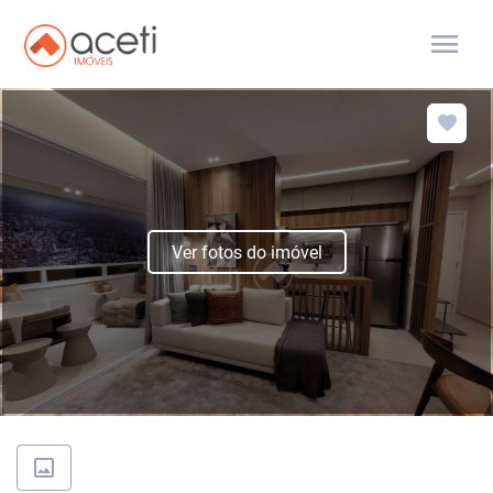
menu
Ver fotos do imóvel